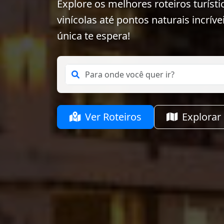
Explore os melhores roteiros turísti
vinícolas até pontos naturais incrív
única te espera!
Ver Roteiros
Explorar