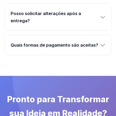
Primeiro entendemos sua marca, público e
objetivos. Depois criamos a letra e melodia,
Posso solicitar alterações após a
gravamos com locução profissional e fazemos
entrega?
ajustes até sua aprovação final. O prazo médio
é de 1 a 2 semanas.
Claro! Oferecemos um período de ajustes
inclusos no projeto. Alterações solicitadas
Quais formas de pagamento são aceitas?
dentro do escopo inicial são realizadas sem
custo adicional. Modificações fora do escopo
Aceitamos PIX, transferência bancária, cartão
são orçadas separadamente.
de crédito e boleto. Para projetos maiores,
oferecemos condições de parcelamento. O
pagamento geralmente é dividido em entrada e
conclusão.
Pronto para Transformar
sua Ideia em Realidade?